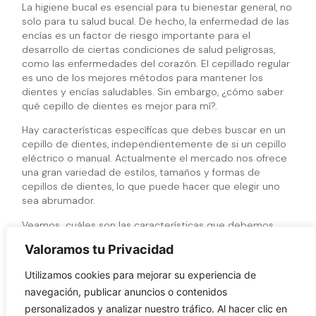
La higiene bucal es esencial para tu bienestar general, no
solo para tu salud bucal. De hecho, la enfermedad de las
encías es un factor de riesgo importante para el
desarrollo de ciertas condiciones de salud peligrosas,
como las enfermedades del corazón. El cepillado regular
es uno de los mejores métodos para mantener los
dientes y encías saludables. Sin embargo, ¿cómo saber
qué cepillo de dientes es mejor para mí?.
Hay características específicas que debes buscar en un
cepillo de dientes, independientemente de si un cepillo
eléctrico o manual. Actualmente el mercado nos ofrece
una gran variedad de estilos, tamaños y formas de
cepillos de dientes, lo que puede hacer que elegir uno
sea abrumador.
Veamos cuáles son las características que debemos
buscar en un buen cepillo de dientes:
Valoramos tu Privacidad
Recomendaciones de expertos.
Puedes pedirle a
Utilizamos cookies para mejorar su experiencia de
tu dentista que te indique cuáles son los más
recomendables para garantizar la seguridad y la
navegación, publicar anuncios o contenidos
eficacia de la limpieza.
personalizados y analizar nuestro tráfico. Al hacer clic en