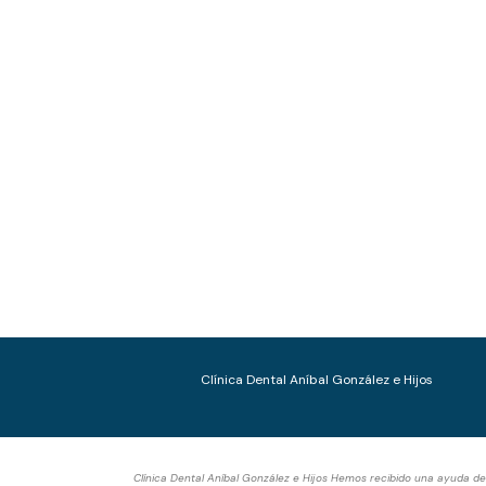
Clínica Dental Aníbal González e Hijos
Clínica Dental Aníbal González e Hijos Hemos recibido una ayuda d