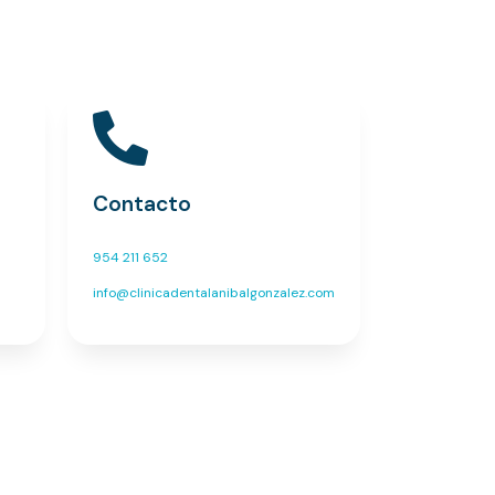
Contacto
954 211 652
info@clinicadentalanibalgonzalez.com